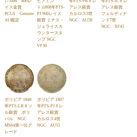
1734M 400レ
ビアミン
年PTS-PR 8 レ
年PTS-JL 8 レ
イス金貨
ト)1808年PTS-
アレス銀貨
アレス銀貨
PCGS Genuine
PJ 960レイス
カルロス3世
フェルディナ
AU鑑定
銀貨 ミナス・
NGC AU58
ンド7世
ジェライスカ
NGC XF45
ウンタースタ
ンプ NGC
VF30
ボリビア 1840
ボリビア 1807
年PTS-LR 8 ソ
年PTS-PJ 8 レ
ル銀貨 ボリ
アレス銀貨
バル NGC
カルロス4世
MS64第一位グ
NGC AU55
レード