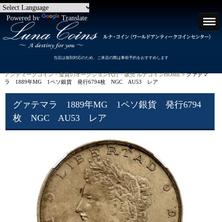
Powered by
Translate
当店は個別対応のため、ご来店の際は事前予約をおすすめします
アンティークコイン・金貨のオークション代行・販売 ルナコインHOME
> グァテマ
ラ 1889年MG 1ペソ銀貨 発行6794枚 NGC AU53 レア
グァテマラ 1889年MG 1ペソ銀貨 発行6794
枚 NGC AU53 レア