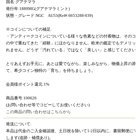
国名:グアテマラ
発行年:1889MG(グアテマラミント)
状態・グレード:NGC AU53(Ref#:6653288-039)
※コインについての補足:
・アンティークコインについている様々な色素などの付着物は、そのコ
の中で重ねてきた「経験」にほかなりません。欧米の鑑定でもデメリッ
れません。どうぞ「汚れている」ではなく「美しい」と感じてください
とりあえずお手元に。あとは愛でながら、楽しみながら、物価上昇の原
て、希少コイン独特の「育ち」を待ちましょう。
会員様ポイント還元:1%
商品番号:100626
(お問い合わせ等でコピーしてお使いください)
この商品の問い合わせはこちらから
発送について:
本品は代金のご入金確認後、土日祝を除いて1-2日以内に、書留郵便にて
します(追跡・補償あり)。