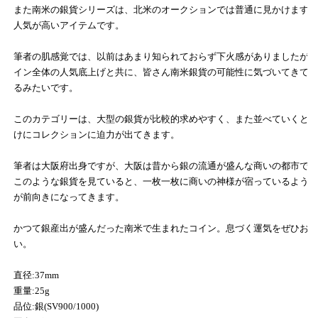
また南米の銀貨シリーズは、北米のオークションでは普通に見かけます
人気が高いアイテムです。
筆者の肌感覚では、以前はあまり知られておらず下火感がありましたが
イン全体の人気底上げと共に、皆さん南米銀貨の可能性に気づいてきて
るみたいです。
このカテゴリーは、大型の銀貨が比較的求めやすく、また並べていくと
けにコレクションに迫力が出てきます。
筆者は大阪府出身ですが、大阪は昔から銀の流通が盛んな商いの都市で
このような銀貨を見ていると、一枚一枚に商いの神様が宿っているよう
が前向きになってきます。
かつて銀産出が盛んだった南米で生まれたコイン。息づく運気をぜひお
い。
直径:37mm
重量:25g
品位:銀(SV900/1000)