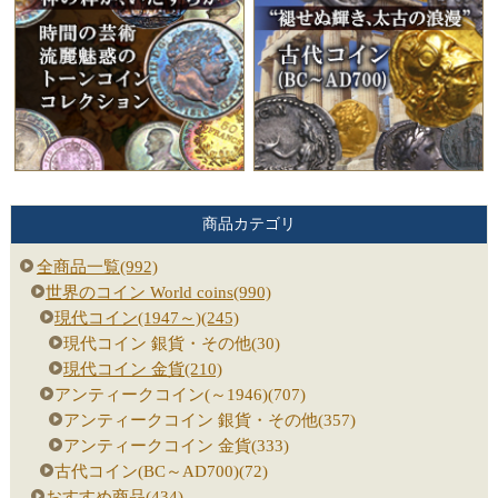
商品カテゴリ
全商品一覧(992)
世界のコイン World coins(990)
現代コイン(1947～)(245)
現代コイン 銀貨・その他(30)
現代コイン 金貨(210)
アンティークコイン(～1946)(707)
アンティークコイン 銀貨・その他(357)
アンティークコイン 金貨(333)
古代コイン(BC～AD700)(72)
おすすめ商品(434)