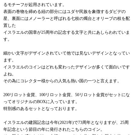
るモチーフが起用されています。
表面の巻物を締める紐の部分にはユダヤ民族を象徴するダビデの
星、裏面にはメノーラーと呼ばれる七枝の燭台とオリーブの枝を配
置した
イスラエルの国章が25周年の記念する文字と共にあしらわれていま
す。
細かい文字がデザインされていて他では見ないデザインとなってい
ます。
イスラエルのコインはどれも変わったデザインが多くて面白いです
よね。
その為にコレクター様からの人気も熱い国の一つと言えます。
200リロット金貨、100リロット金貨、50リロット金貨がセットにな
ってオリジナルのBOXに入っています。
特別感のあるセットとなっております。
イスラエルの建国記念は今年(2021年)で73周年となりますが、25周
年記念という節目の年に発行されたこちらのコイン。