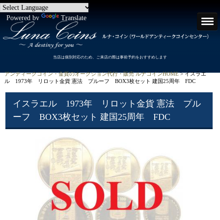
Powered by
Translate
当店は個別対応のため、ご来店の際は事前予約をおすすめします
アンティークコイン・金貨のオークション代行・販売 ルナコインHOME
> イスラエ
ル 1973年 リロット金貨 憲法 プルーフ BOX3枚セット 建国25周年 FDC
イスラエル 1973年 リロット金貨 憲法 プル
ーフ BOX3枚セット 建国25周年 FDC