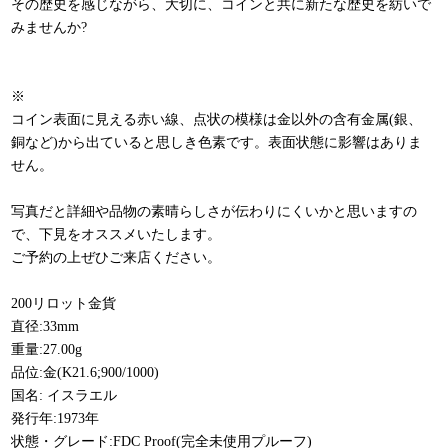
その歴史を感じながら、大切に、コインと共に新たな歴史を紡いで
みませんか?
※
コイン表面に見える赤い線、点状の模様は金以外の含有金属(銀、
銅など)から出ていると思しき色素です。表面状態に影響はありま
せん。
写真だと詳細や品物の素晴らしさが伝わりにくいかと思いますの
で、下見をオススメいたします。
ご予約の上ぜひご来店ください。
200リロット金貨
直径:33mm
重量:27.00g
品位:金(K21.6;900/1000)
国名: イスラエル
発行年:1973年
状態・グレード:FDC Proof(完全未使用プルーフ)