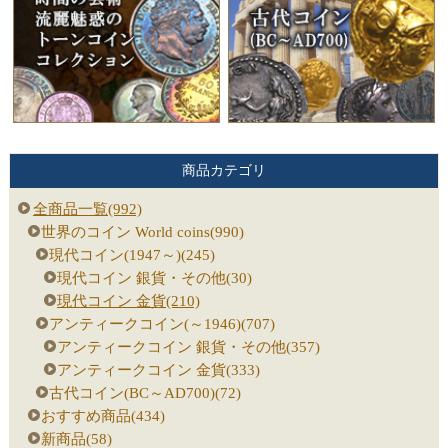
商品カテゴリ
全商品一覧(992)
世界のコイン World coins(990)
現代コイン(1947～)(245)
現代コイン 銀貨・その他(30)
現代コイン 金貨(210)
アンティークコイン(～1946)(707)
アンティークコイン 銀貨・その他(357)
アンティークコイン 金貨(333)
古代コイン(BC～AD700)(72)
おすすめ商品(434)
新商品(58)