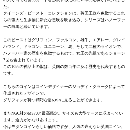
た。
クイーンズ・ビースト・コレクションは、英国王政を象徴するこれ
らの強大な生き物に新たな息吹を吹き込み、シリーズはハノーファ
ーの白馬と続いています。
このビーストはグリフィン、ファルコン、雄牛、エアレー、グレイ
ハウンド、ドラゴン、ユニコーン、馬、そして二種のライオンで、
ハノーバー家の歴史を象徴するもので、女王の先祖であるジョージ
3世も含まれています。
この10匹の神話上の獣は、英国の数百年に及ぶ歴史を代表するもの
です。
こちらのコインはコインデザイナーのジョディ・クラークによって
作成されたデザインで、
グリフィンが持つ精巧な盾の中に見ることができます。
またNGC社のMS70と最高鑑定。サイズも大型ケースに収まってい
ます。迫力がかなりあります。
今はモダンコインらしい価格ですが、人気の衰えない英国コイン。