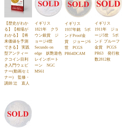
【歴史がわか
イギリス
イギリス
イギリス
る】【相場が
1821年 クラ
1911年 ジョ
1937年銘 5ポ
わかる】【将
ウン銀貨 ジ
ージ5世 5ポ
ンドProof金
来価値を予測
ョージ4世
ンド プルーフ
貨 ジョージ6
できる】 実践
Secundo on
金貨 PCGS
世 PCGS
型アンティー
edge 妖艶遊色
PR63 発行枚
PR64DCAM
クコイン目利
レインボート
数2812枚
き入門ウェビ
ーン NGC
ナー(動画セミ
MS61
ナー) 監修・
講師:辻 直人