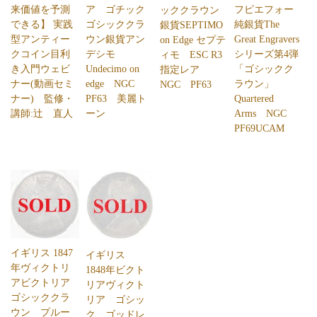
来価値を予測
ア ゴチック
フピエフォー
ッククラウン
できる】 実践
ゴシッククラ
純銀貨The
銀貨SEPTIMO
型アンティー
ウン銀貨アン
Great Engravers
on Edge セプテ
クコイン目利
デシモ
シリーズ第4弾
ィモ ESC R3
き入門ウェビ
Undecimo on
「ゴシックク
指定レア
ナー(動画セミ
edge NGC
ラウン」
NGC PF63
ナー) 監修・
PF63 美麗ト
Quartered
講師:辻 直人
ーン
Arms NGC
PF69UCAM
イギリス 1847
イギリス
年ヴィクトリ
1848年ビクト
アビクトリア
リアヴィクト
ゴシッククラ
リア ゴシッ
ウン プルー
ク ゴッドレ