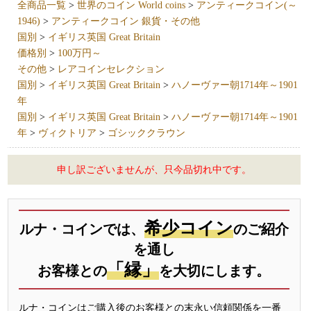
全商品一覧
>
世界のコイン World coins
>
アンティークコイン(～
1946)
>
アンティークコイン 銀貨・その他
国別
>
イギリス英国 Great Britain
価格別
>
100万円～
その他
>
レアコインセレクション
国別
>
イギリス英国 Great Britain
>
ハノーヴァー朝1714年～1901
年
国別
>
イギリス英国 Great Britain
>
ハノーヴァー朝1714年～1901
年
>
ヴィクトリア
>
ゴシッククラウン
申し訳ございませんが、只今品切れ中です。
希少コイン
ルナ・コインでは、
のご紹介
を通し
「縁」
お客様との
を大切にします。
ルナ・コインはご購入後のお客様との末永い信頼関係を一番