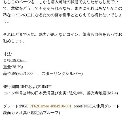
もしこのページを、しかも購入可能の状態であなたがもし見てい
て、意欲をどうしてもそそられるなら、まさにそれはあなたがこの
稀なコインの主になるための啓示慶事ととらえても構わないでしょ
う。
それほどまで人気、魅力が絶えないコイン。筆者も自信をもってお
勧めします。
寸法:
直径:39.02mm
重量:28.29g
品位:銀(925/1000 ; スターリングシルバー)
発行期間:1847および1853年
コイン年号当時の日本元号及び史実: 弘化4年、善光寺地震(M7.4)
グレード:NGC
PF62Cameo 4884910-001
proof(NGC未使用グレード
鏡面カメオ真正鑑定品プルーフ)