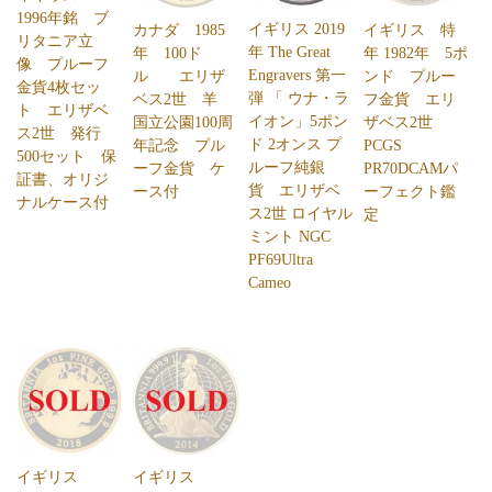
1996年銘 ブ
イギリス 2019
カナダ 1985
イギリス 特
リタニア立
年 The Great
年 100ド
年 1982年 5ポ
像 プルーフ
Engravers 第一
ル エリザ
ンド プルー
金貨4枚セッ
弾 「 ウナ・ラ
ベス2世 羊
フ金貨 エリ
ト エリザベ
イオン」5ポン
国立公園100周
ザベス2世
ス2世 発行
ド 2オンス プ
年記念 プル
PCGS
500セット 保
ルーフ純銀
ーフ金貨 ケ
PR70DCAMパ
証書、オリジ
貨 エリザベ
ース付
ーフェクト鑑
ナルケース付
ス2世 ロイヤル
定
ミント NGC
PF69Ultra
Cameo
イギリス
イギリス