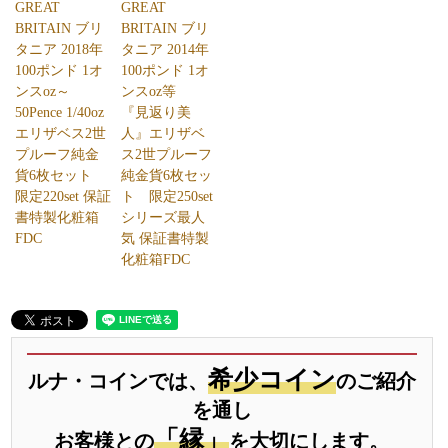
GREAT
GREAT
BRITAIN ブリ
BRITAIN ブリ
タニア 2018年
タニア 2014年
100ポンド 1オ
100ポンド 1オ
ンスoz～
ンスoz等
50Pence 1/40oz
『見返り美
エリザベス2世
人』エリザベ
プルーフ純金
ス2世プルーフ
貨6枚セット
純金貨6枚セッ
限定220set 保証
ト 限定250set
書特製化粧箱
シリーズ最人
FDC
気 保証書特製
化粧箱FDC
希少コイン
ルナ・コインでは、
のご紹介
を通し
「縁」
お客様との
を大切にします。