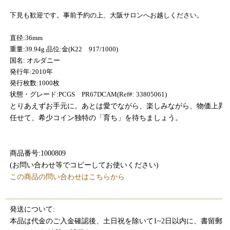
下見も歓迎です。事前予約の上、大阪サロンへお越しください。
直径:36mm
重量:39.94g 品位:金(K22 917/1000)
国名: オルダニー
発行年:2010年
発行枚数:1000枚
状態・グレード:PCGS PR67DCAM(Ref#: 33805061)
とりあえずお手元に。あとは愛でながら、楽しみながら、物価上昇
任せて、希少コイン独特の「育ち」を待ちましょう。
商品番号:1000809
(お問い合わせ等でコピーしてお使いください)
この商品の問い合わせはこちらから
発送について:
本品は代金のご入金確認後、土日祝を除いて1~2日以内に、書留郵