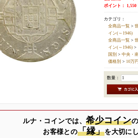
ポイント：
1,550
カテゴリ：
全商品一覧
>
世
イン(～1946)
全商品一覧
>
世
イン(～1946)
>
国別
>
中央・南アメ
価格別
>
10万
数量：
希少コイン
ルナ・コインでは、
「縁」
お客様との
を大切に