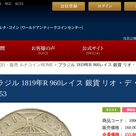
 NGC AU53
当店は
行・販売 ルナコインHOME
> ブラジル 1819年R 960レイス 銀貨 リ
ラジル 1819年R 960レイス 銀貨 リオ
53
商品コード：
100
販売価格：
160,0
会員価格：
155,0