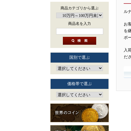
商品カテゴリから選ぶ
ル
商品名を入力
お
を
ポ
入
だ
国別で選ぶ
価格帯で選ぶ