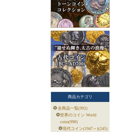
商品カテゴリ
全商品一覧(992)
世界のコイン World
coins(990)
現代コイン(1947～)(245)