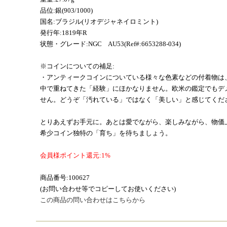
品位:銀(903/1000)
国名:ブラジル(リオデジャネイロミント)
発行年:1819年R
状態・グレード:NGC AU53(Ref#:6653288-034)
※コインについての補足:
・アンティークコインについている様々な色素などの付着物は
中で重ねてきた「経験」にほかなりません。欧米の鑑定でもデ
せん。どうぞ「汚れている」ではなく「美しい」と感じてくだ
とりあえずお手元に。あとは愛でながら、楽しみながら、物価
希少コイン独特の「育ち」を待ちましょう。
会員様ポイント還元:1%
商品番号:100627
(お問い合わせ等でコピーしてお使いください)
この商品の問い合わせはこちらから