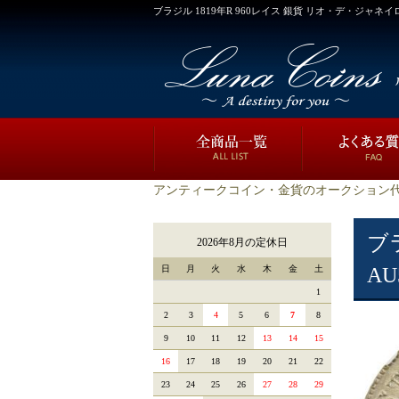
ブラジル 1819年R 960レイス 銀貨 リオ・デ・ジャネイロ
アンティークコイン・金貨のオークション代
ブ
2026年8月の定休日
日
月
火
水
木
金
土
AU
1
2
3
4
5
6
7
8
9
10
11
12
13
14
15
16
17
18
19
20
21
22
23
24
25
26
27
28
29