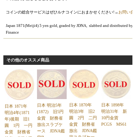
コインの総合サービスはぜひルナコインにおまかせください!→
お問い合
Japan 1871(Meiji4) 5 yen gold, graded by JDNA, slabbed and distributed by M
Finance
その他のオススメ商品
日本 1898年
日本 1870年
日本 明治5年
日本 1871年
明治31年 新
明治3年 旧2
(1872) 旧5円
明治4年(1871
10円金貨
圓 2円 二円
金貨 財務省
年)後期 旧1
PCGS MS61
金貨 財務省
放出スラブケ
圓 1円 一円
放出 JDNA鑑
ース JDNA鑑
金貨 財務省