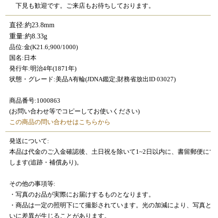
下見も歓迎です。ご来店もお待ちしております。
直径:約23.8mm
重量:約8.33g
品位:金(K21.6;900/1000)
国名:日本
発行年:明治4年(1871年)
状態・グレード:美品A有輪(JDNA鑑定;財務省放出ID 03027)
商品番号:1000863
(お問い合わせ等でコピーしてお使いください)
この商品の問い合わせはこちらから
発送について:
本品は代金のご入金確認後、土日祝を除いて1~2日以内に、書留郵便にて
します(追跡・補償あり)。
その他の事項等:
・写真のお品が実際にお届けするものとなります。
・商品は一定の照明下にて撮影されています。光の加減により、写真と
いに差異が生じることがあります。