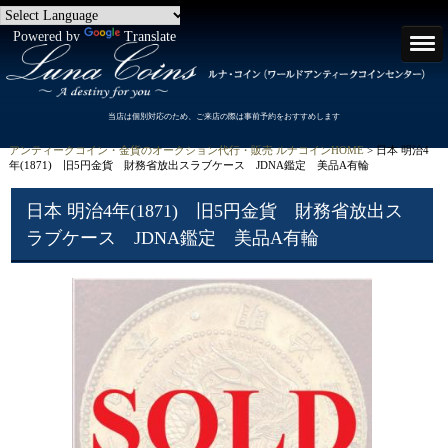
Powered by
Translate
当店は個別対応のため、ご来店の際は事前予約をおすすめします
アンティークコイン・金貨のオークション代行・販売 ルナコインHOME
> 日本 明治4
年(1871) 旧5円金貨 財務省放出スラブケース JDNA鑑定 美品A有輪
日本 明治4年(1871) 旧5円金貨 財務省放出ス
ラブケース JDNA鑑定 美品A有輪