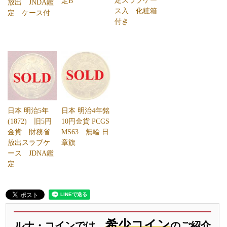
定スラブケー
定B
放出 JNDA鑑
ス入 化粧箱
定 ケース付
付き
日本 明治5年
日本 明治4年銘
(1872) 旧5円
10円金貨 PCGS
金貨 財務省
MS63 無輪 日
放出スラブケ
章旗
ース JDNA鑑
定
希少コイン
ルナ・コインでは、
のご紹介