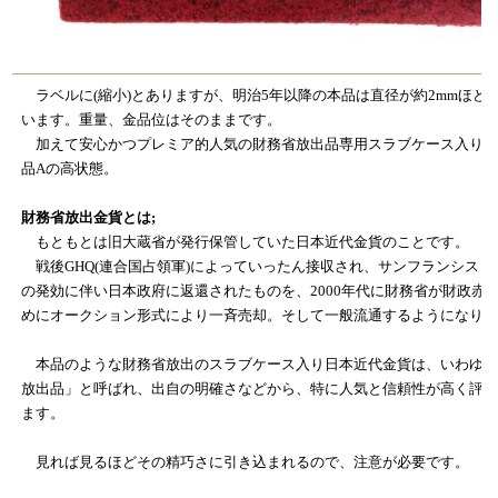
ラベルに(縮小)とありますが、明治5年以降の本品は直径が約2mmほど
います。重量、金品位はそのままです。
加えて安心かつプレミア的人気の財務省放出品専用スラブケース入り。
品Aの高状態。
財務省放出金貨とは;
もともとは旧大蔵省が発行保管していた日本近代金貨のことです。
戦後GHQ(連合国占領軍)によっていったん接収され、サンフランシスコ
の発効に伴い日本政府に返還されたものを、2000年代に財務省が財政赤
めにオークション形式により一斉売却。そして一般流通するようになり
本品のような財務省放出のスラブケース入り日本近代金貨は、いわゆる
放出品」と呼ばれ、出自の明確さなどから、特に人気と信頼性が高く評
ます。
見れば見るほどその精巧さに引き込まれるので、注意が必要です。