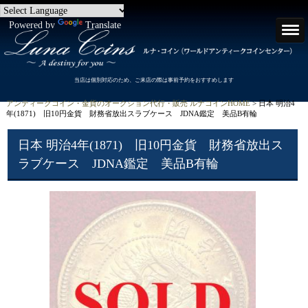
Powered by
Translate
当店は個別対応のため、ご来店の際は事前予約をおすすめします
アンティークコイン・金貨のオークション代行・販売 ルナコインHOME
> 日本 明治4
年(1871) 旧10円金貨 財務省放出スラブケース JDNA鑑定 美品B有輪
日本 明治4年(1871) 旧10円金貨 財務省放出ス
ラブケース JDNA鑑定 美品B有輪