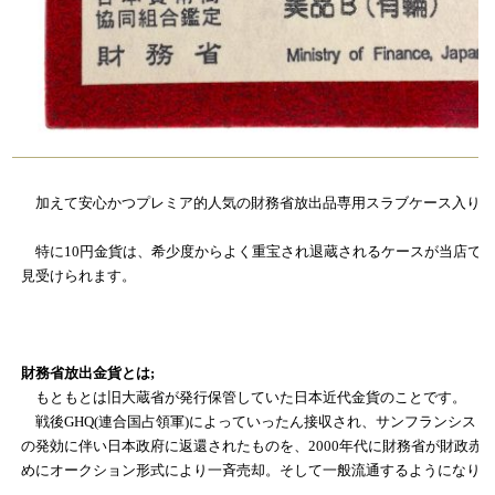
加えて安心かつプレミア的人気の財務省放出品専用スラブケース入り
特に10円金貨は、希少度からよく重宝され退蔵されるケースが当店で
見受けられます。
財務省放出金貨とは;
もともとは旧大蔵省が発行保管していた日本近代金貨のことです。
戦後GHQ(連合国占領軍)によっていったん接収され、サンフランシスコ
の発効に伴い日本政府に返還されたものを、2000年代に財務省が財政赤
めにオークション形式により一斉売却。そして一般流通するようになり