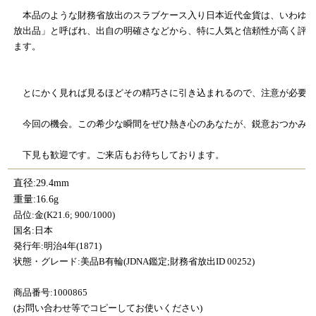
本品のような財務省放出のスラブケース入り日本近代金貨は、いわゆる
放出品」と呼ばれ、出自の明確さなどから、特に人気と信頼性が高く評
ます。
とにかく見れば見るほどその精巧さに引き込まれるので、注意が必要で
今回の機会。この希少な瞬間をぜひ熱き心のあなたが、鋭意おつかみく
下見も歓迎です。ご来店もお待ちしております。
直径:29.4mm
重量:16.6g
品位:金(K21.6; 900/1000)
国名:日本
発行年:明治4年(1871)
状態・グレード:美品B有輪(JDNA鑑定;財務省放出ID 00252)
商品番号:1000865
(お問い合わせ等でコピーしてお使いください)