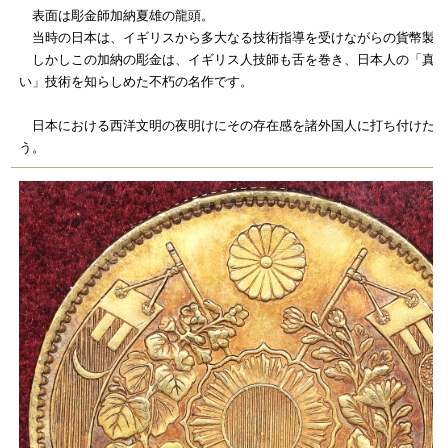
表面は彫金師加納夏雄の龍頭。
当時の日本は、イギリスから多大なる技術指導を受けながらの貨幣製造
しかしこの加納の彫金は、イギリス人技師も舌を巻き、日本人の「真似
い」技術を知らしめた不朽の名作です。
日本における西洋文明の夜明けにその存在感を諸外国人に打ち付けたこ
う。