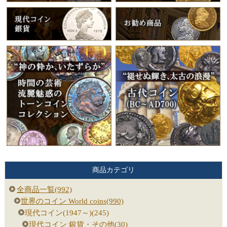
商品カテゴリ
全商品一覧(992)
世界のコイン World coins(990)
現代コイン(1947～)(245)
現代コイン 銀貨・その他(30)