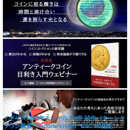
イギリス1663年チャールズ2世 試作パターンク
ラウン銀貨 "Reddite crown" ESC R5指定